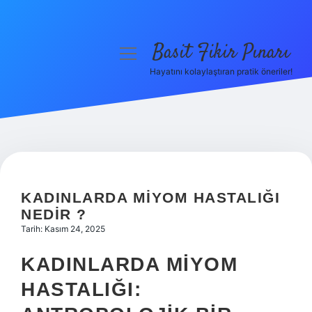
Basit Fikir Pınarı
menüyü
aç
Hayatını kolaylaştıran pratik öneriler!
Anasayfa
Gizlilik Politikası
Yasal Uyarı
Hakkımızda
KADINLARDA MIYOM HASTALIĞI
NEDIR ?
Tarih: Kasım 24, 2025
KADINLARDA MIYOM
HASTALIĞI: