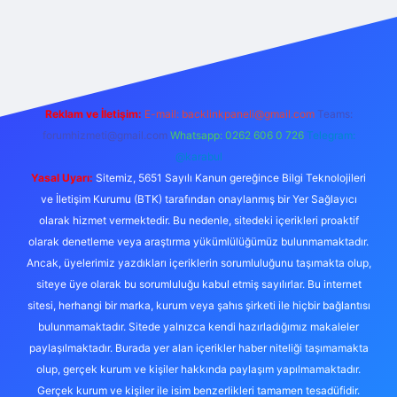
t yeni giriş
https://betcii.com/
betexper güncel adres
Reklam ve İletişim:
E-mail:
backlinkpaneli@gmail.com
Teams:
forumhizmeti@gmail.com
Whatsapp: 0262 606 0 726
Telegram:
@karabul
Yasal Uyarı:
Sitemiz, 5651 Sayılı Kanun gereğince Bilgi Teknolojileri
ve İletişim Kurumu (BTK) tarafından onaylanmış bir Yer Sağlayıcı
olarak hizmet vermektedir. Bu nedenle, sitedeki içerikleri proaktif
olarak denetleme veya araştırma yükümlülüğümüz bulunmamaktadır.
Ancak, üyelerimiz yazdıkları içeriklerin sorumluluğunu taşımakta olup,
siteye üye olarak bu sorumluluğu kabul etmiş sayılırlar. Bu internet
sitesi, herhangi bir marka, kurum veya şahıs şirketi ile hiçbir bağlantısı
bulunmamaktadır. Sitede yalnızca kendi hazırladığımız makaleler
paylaşılmaktadır. Burada yer alan içerikler haber niteliği taşımamakta
olup, gerçek kurum ve kişiler hakkında paylaşım yapılmamaktadır.
Gerçek kurum ve kişiler ile isim benzerlikleri tamamen tesadüfidir.