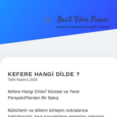
Basit Fikir Pınarı
menüyü
aç
Hayatını kolaylaştıran pratik öneriler!
Anasayfa
Gizlilik Politikası
Yasal Uyarı
Hakkımızda
KEFERE HANGI DILDE ?
Tarih: Kasım 5, 2025
Kefere Hangi Dilde? Küresel ve Yerel
Perspektiflerden Bir Bakış
Kültürlerin ve dillerin birleşim noktalarına
baktığınızda, bazı kavramların anlamları zamanla