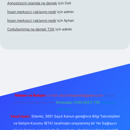
Agnostisizm islamda ne demek
için
Deli
İnsan merkezci yaklaşım nedir
için
admin
İnsan merkezci yaklaşım nedir
için
Ayhan
Çoğullaştırma ne demek TDK
için
admin
ii.com/
betexper güncel adres
Reklam ve İletişim:
E-mail:
backlinkpaneli@gmail.com
Teams:
forumhizmeti@gmail.com
Whatsapp: 0262 606 0 726
Telegram:
@karabul
Yasal Uyarı:
Sitemiz, 5651 Sayılı Kanun gereğince Bilgi Teknolojileri
ve İletişim Kurumu (BTK) tarafından onaylanmış bir Yer Sağlayıcı