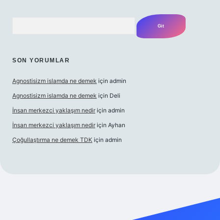
Arama
SON YORUMLAR
Agnostisizm islamda ne demek
için
admin
Agnostisizm islamda ne demek
için
Deli
İnsan merkezci yaklaşım nedir
için
admin
İnsan merkezci yaklaşım nedir
için
Ayhan
Çoğullaştırma ne demek TDK
için
admin
cii.com/
betexper güncel adres