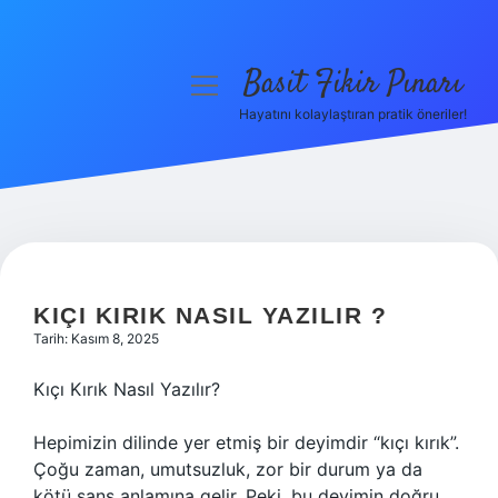
Basit Fikir Pınarı
menüyü
aç
Hayatını kolaylaştıran pratik öneriler!
Anasayfa
Gizlilik Politikası
Yasal Uyarı
Hakkımızda
KIÇI KIRIK NASIL YAZILIR ?
Tarih: Kasım 8, 2025
Kıçı Kırık Nasıl Yazılır?
Hepimizin dilinde yer etmiş bir deyimdir “kıçı kırık”.
Çoğu zaman, umutsuzluk, zor bir durum ya da
kötü şans anlamına gelir. Peki, bu deyimin doğru