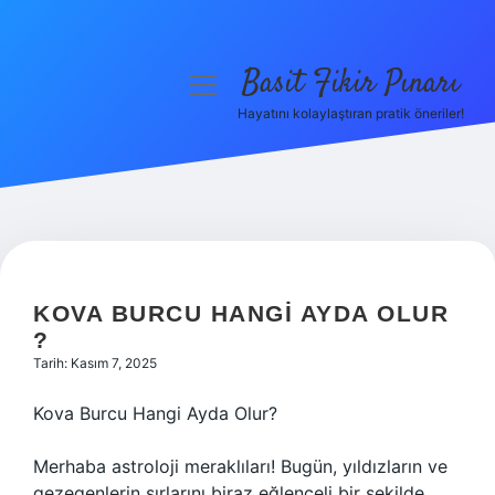
Basit Fikir Pınarı
menüyü
aç
Hayatını kolaylaştıran pratik öneriler!
Anasayfa
Gizlilik Politikası
Yasal Uyarı
Hakkımızda
KOVA BURCU HANGI AYDA OLUR
?
Tarih: Kasım 7, 2025
Kova Burcu Hangi Ayda Olur?
Merhaba astroloji meraklıları! Bugün, yıldızların ve
gezegenlerin sırlarını biraz eğlenceli bir şekilde