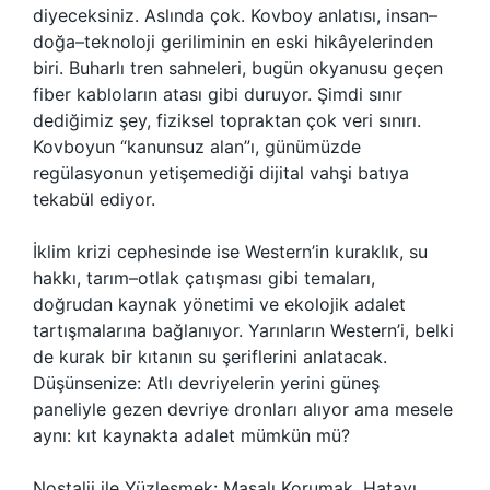
diyeceksiniz. Aslında çok. Kovboy anlatısı, insan–
doğa–teknoloji geriliminin en eski hikâyelerinden
biri. Buharlı tren sahneleri, bugün okyanusu geçen
fiber kabloların atası gibi duruyor. Şimdi sınır
dediğimiz şey, fiziksel topraktan çok veri sınırı.
Kovboyun “kanunsuz alan”ı, günümüzde
regülasyonun yetişemediği dijital vahşi batıya
tekabül ediyor.
İklim krizi cephesinde ise Western’in kuraklık, su
hakkı, tarım–otlak çatışması gibi temaları,
doğrudan kaynak yönetimi ve ekolojik adalet
tartışmalarına bağlanıyor. Yarınların Western’i, belki
de kurak bir kıtanın su şeriflerini anlatacak.
Düşünsenize: Atlı devriyelerin yerini güneş
paneliyle gezen devriye dronları alıyor ama mesele
aynı: kıt kaynakta adalet mümkün mü?
Nostalji ile Yüzleşmek: Masalı Korumak, Hatayı