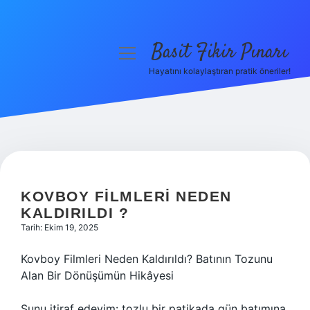
Basit Fikir Pınarı
menüyü
aç
Hayatını kolaylaştıran pratik öneriler!
Anasayfa
Gizlilik Politikası
Yasal Uyarı
Hakkımızda
KOVBOY FILMLERI NEDEN
KALDIRILDI ?
Tarih: Ekim 19, 2025
Kovboy Filmleri Neden Kaldırıldı? Batının Tozunu
Alan Bir Dönüşümün Hikâyesi
Şunu itiraf edeyim: tozlu bir patikada gün batımına