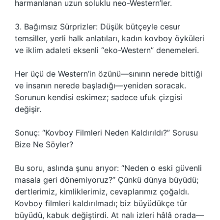
harmanlanan uzun soluklu neo-Western’ler.
3. Bağımsız Sürprizler: Düşük bütçeyle cesur
temsiller, yerli halk anlatıları, kadın kovboy öyküleri
ve iklim adaleti eksenli “eko-Western” denemeleri.
Her üçü de Western’in özünü—sınırın nerede bittiği
ve insanın nerede başladığı—yeniden soracak.
Sorunun kendisi eskimez; sadece ufuk çizgisi
değişir.
Sonuç: “Kovboy Filmleri Neden Kaldırıldı?” Sorusu
Bize Ne Söyler?
Bu soru, aslında şunu arıyor: “Neden o eski güvenli
masala geri dönemiyoruz?” Çünkü dünya büyüdü;
dertlerimiz, kimliklerimiz, cevaplarımız çoğaldı.
Kovboy filmleri kaldırılmadı; biz büyüdükçe tür
büyüdü, kabuk değiştirdi. At nalı izleri hâlâ orada—