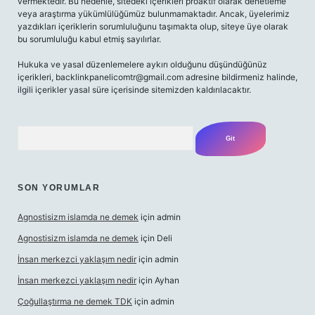
vermektedir. Bu nedenle, sitedeki içerikleri proaktif olarak denetleme
veya araştırma yükümlülüğümüz bulunmamaktadır. Ancak, üyelerimiz
yazdıkları içeriklerin sorumluluğunu taşımakta olup, siteye üye olarak
bu sorumluluğu kabul etmiş sayılırlar.
Hukuka ve yasal düzenlemelere aykırı olduğunu düşündüğünüz
içerikleri,
backlinkpanelicomtr@gmail.com
adresine bildirmeniz halinde,
ilgili içerikler yasal süre içerisinde sitemizden kaldırılacaktır.
Arama
SON YORUMLAR
Agnostisizm islamda ne demek
için
admin
Agnostisizm islamda ne demek
için
Deli
İnsan merkezci yaklaşım nedir
için
admin
İnsan merkezci yaklaşım nedir
için
Ayhan
Çoğullaştırma ne demek TDK
için
admin