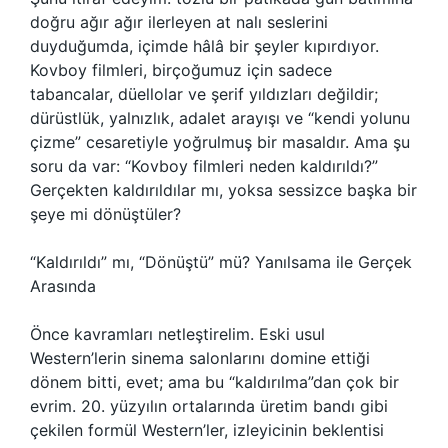
doğru ağır ağır ilerleyen at nalı seslerini
duyduğumda, içimde hâlâ bir şeyler kıpırdıyor.
Kovboy filmleri, birçoğumuz için sadece
tabancalar, düellolar ve şerif yıldızları değildir;
dürüstlük, yalnızlık, adalet arayışı ve “kendi yolunu
çizme” cesaretiyle yoğrulmuş bir masaldır. Ama şu
soru da var: “Kovboy filmleri neden kaldırıldı?”
Gerçekten kaldırıldılar mı, yoksa sessizce başka bir
şeye mi dönüştüler?
“Kaldırıldı” mı, “Dönüştü” mü? Yanılsama ile Gerçek
Arasında
Önce kavramları netleştirelim. Eski usul
Western’lerin sinema salonlarını domine ettiği
dönem bitti, evet; ama bu “kaldırılma”dan çok bir
evrim. 20. yüzyılın ortalarında üretim bandı gibi
çekilen formül Western’ler, izleyicinin beklentisi