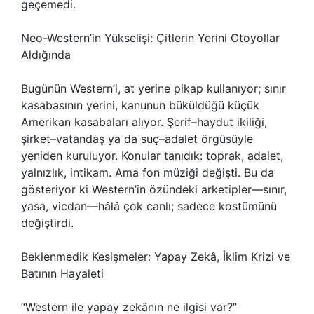
geçemedi.
Neo-Western’in Yükselişi: Çitlerin Yerini Otoyollar
Aldığında
Bugünün Western’i, at yerine pikap kullanıyor; sınır
kasabasının yerini, kanunun büküldüğü küçük
Amerikan kasabaları alıyor. Şerif–haydut ikiliği,
şirket–vatandaş ya da suç–adalet örgüsüyle
yeniden kuruluyor. Konular tanıdık: toprak, adalet,
yalnızlık, intikam. Ama fon müziği değişti. Bu da
gösteriyor ki Western’in özündeki arketipler—sınır,
yasa, vicdan—hâlâ çok canlı; sadece kostümünü
değiştirdi.
Beklenmedik Kesişmeler: Yapay Zekâ, İklim Krizi ve
Batının Hayaleti
“Western ile yapay zekânın ne ilgisi var?”