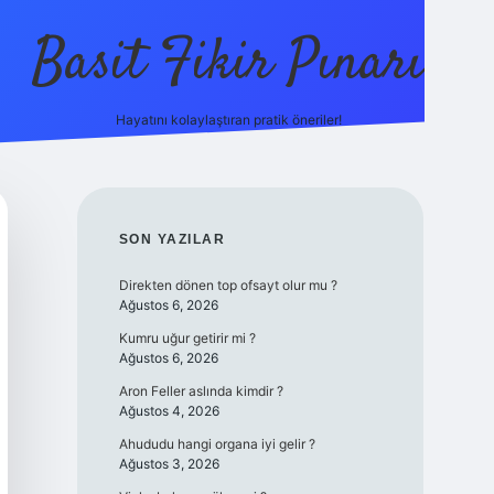
Basit Fikir Pınarı
Hayatını kolaylaştıran pratik öneriler!
elexbet yeni giriş
https://betcii.com/
SIDEBAR
SON YAZILAR
Direkten dönen top ofsayt olur mu ?
Ağustos 6, 2026
Kumru uğur getirir mi ?
Ağustos 6, 2026
Aron Feller aslında kimdir ?
Ağustos 4, 2026
Ahududu hangi organa iyi gelir ?
Ağustos 3, 2026