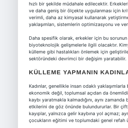
hızlı bir şekilde müdahale edilecektir. Erkeklerin
ve daha geniş bir ölçekte uygulanması için kriti
verimli, daha az kimyasal kullanarak yetiştirme
yaklaşımları, sistemlerin optimizasyonu ve ver
Daha spesifik olarak, erkekler için bu sorunun
biyoteknolojik gelişmelerle ilgili olacaktır. Ki
külleme gibi hastalıkları önlemek için geliştir
sektöründeki devrimci bir değişim yaratabilir.
KÜLLEME YAPMANIN KADINLA
Kadınlar, genellikle insan odaklı yaklaşımlarla b
ekonomik değil, toplumsal açıdan da önemlidir
kaybı yaratmakla kalmadığını, aynı zamanda b
etkilerini de göz önünde bulundururlar. Bir çif
kayıplar, yalnızca gelir kaybına yol açmaz; ay
çocukların eğitimi ve toplumdaki genel refah ü