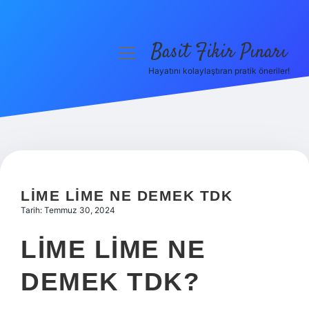
Basit Fikir Pınarı
menüyü
aç
Hayatını kolaylaştıran pratik öneriler!
Anasayfa
Gizlilik Politikası
Yasal Uyarı
Hakkımızda
LIME LIME NE DEMEK TDK
Tarih: Temmuz 30, 2024
LIME LIME NE
DEMEK TDK?