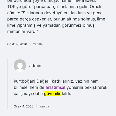
bir durumda şöyle olmuştu: Lime lime ifadesi,
TDK’ye göre “parça parça” anlamına gelir. Örnek
cümle: “Sırtlarında devetüyü çuldan kısa ve gene
parça parça cepkenler, bunun altında solmuş, lime
lime yıpranmış ve yamadan görünmez olmuş
mintanlar vardı”.
Ocak 4, 2026
Yanıtla
admin
Kurtboğan! Değerli katkılarınız, yazının hem
bilimsel
hem de
anlatımsal
yönlerini pekiştirerek
çalışmayı daha
güvenilir
kıldı.
Ocak 4, 2026
Yanıtla