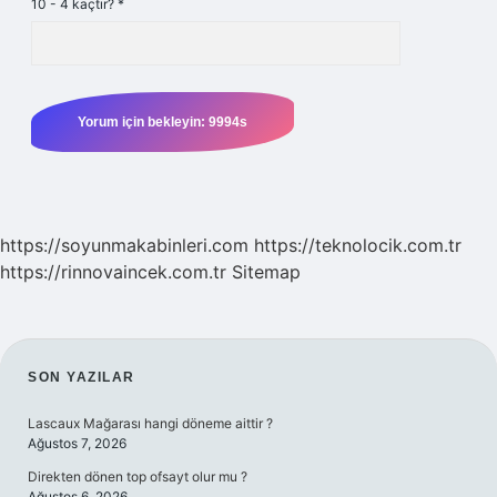
10 - 4 kaçtır?
*
https://soyunmakabinleri.com
https://teknolocik.com.tr
https://rinnovaincek.com.tr
Sitemap
SIDEBAR
SON YAZILAR
Lascaux Mağarası hangi döneme aittir ?
Ağustos 7, 2026
Direkten dönen top ofsayt olur mu ?
Ağustos 6, 2026