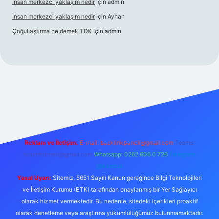
İnsan merkezci yaklaşım nedir
için
admin
İnsan merkezci yaklaşım nedir
için
Ayhan
Çoğullaştırma ne demek TDK
için
admin
/
betexper güncel adres
Reklam ve İletişim:
E-mail:
backlinkpaneli@gmail.com
Teams:
forumhizmeti@gmail.com
Whatsapp: 0262 606 0 726
Telegram:
@karabul
Yasal Uyarı:
Sitemiz, 5651 Sayılı Kanun gereğince Bilgi Teknolojileri
ve İletişim Kurumu (BTK) tarafından onaylanmış bir Yer Sağlayıcı
olarak hizmet vermektedir. Bu nedenle, sitedeki içerikleri proaktif
olarak denetleme veya araştırma yükümlülüğümüz bulunmamaktadır.