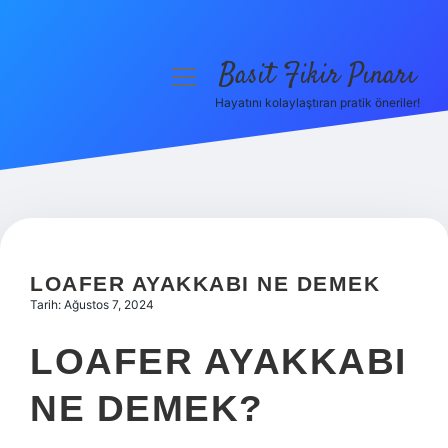
Basit Fikir Pınarı
menüyü
aç
Hayatını kolaylaştıran pratik öneriler!
Anasayfa
Gizlilik Politikası
Yasal Uyarı
Hakkımızda
LOAFER AYAKKABI NE DEMEK
Tarih: Ağustos 7, 2024
LOAFER AYAKKABI
NE DEMEK?