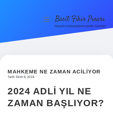
Basit Fikir Pınarı
menüyü
aç
Hayatını kolaylaştıran pratik öneriler!
Anasayfa
Gizlilik Politikası
Yasal Uyarı
Hakkımızda
MAHKEME NE ZAMAN ACILIYOR
Tarih: Ekim 9, 2024
2024 ADLI YIL NE
ZAMAN BAŞLIYOR?