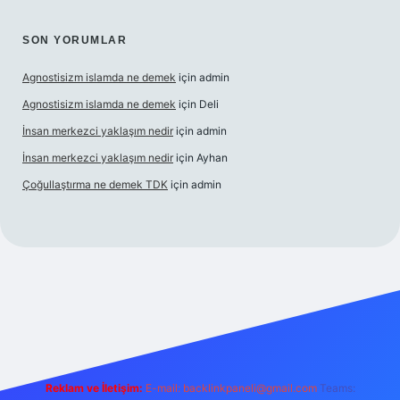
SON YORUMLAR
Agnostisizm islamda ne demek
için
admin
Agnostisizm islamda ne demek
için
Deli
İnsan merkezci yaklaşım nedir
için
admin
İnsan merkezci yaklaşım nedir
için
Ayhan
Çoğullaştırma ne demek TDK
için
admin
om/
betexper güncel adres
Reklam ve İletişim:
E-mail:
backlinkpaneli@gmail.com
Teams: