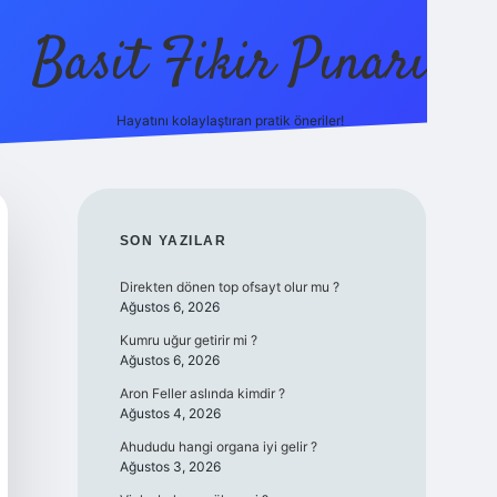
Basit Fikir Pınarı
Hayatını kolaylaştıran pratik öneriler!
elexbet yeni giriş
https://betcii.com/
betexper güncel adr
SIDEBAR
SON YAZILAR
Direkten dönen top ofsayt olur mu ?
Ağustos 6, 2026
Kumru uğur getirir mi ?
Ağustos 6, 2026
Aron Feller aslında kimdir ?
Ağustos 4, 2026
Ahududu hangi organa iyi gelir ?
Ağustos 3, 2026