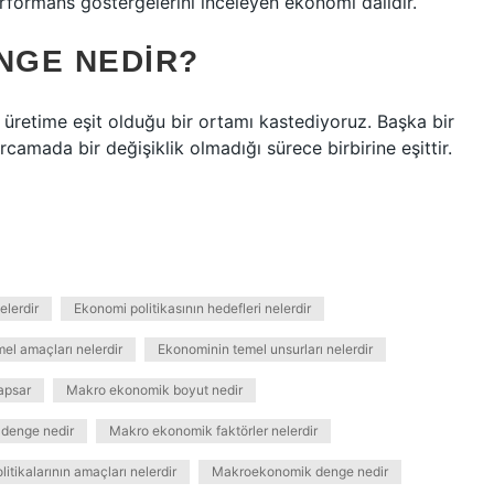
erformans göstergelerini inceleyen ekonomi dalıdır.
NGE NEDIR?
retime eşit olduğu bir ortamı kastediyoruz. Başka bir
camada bir değişiklik olmadığı sürece birbirine eşittir.
elerdir
Ekonomi politikasının hedefleri nelerdir
el amaçları nelerdir
Ekonominin temel unsurları nelerdir
apsar
Makro ekonomik boyut nedir
denge nedir
Makro ekonomik faktörler nelerdir
tikalarının amaçları nelerdir
Makroekonomik denge nedir