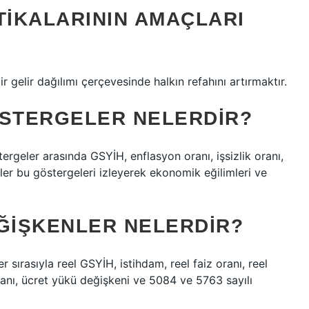
IKALARININ AMAÇLARI
r gelir dağılımı çerçevesinde halkın refahını artırmaktır.
STERGELER NELERDIR?
rgeler arasında GSYİH, enflasyon oranı, işsizlik oranı,
stler bu göstergeleri izleyerek ekonomik eğilimleri ve
ĞIŞKENLER NELERDIR?
sırasıyla reel GSYİH, istihdam, reel faiz oranı, reel
oranı, ücret yükü değişkeni ve 5084 ve 5763 sayılı