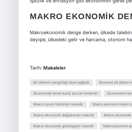
işsizlik ve enflasyon gibi ekonominin genel p
MAKRO EKONOMIK DE
Makroekonomik denge derken, ülkede talebin ü
deyişle, ülkedeki gelir ve harcama, otonom har
Tarih:
Makaleler
Bir ülkenin zenginliği neye bağlıdır
Ekonomi alt dalları n
Ekonomide temel karar alıcılar kimlerdir
Ekonominin tem
Makro çevre faktörleri nelerdir
Makro ekonomi neleri k
Makro ekonomik değişkenler nelerdir
Makro ekonomik 
Makro ekonomik göstergeler nelerdir
Makroekonomi poli