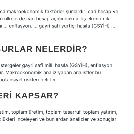
ıca makroekonomik faktörler şunlardır: cari hesap ve
n ülkelerde cari hesap açığındaki artış ekonomik
nı … enflasyon. … gayri safi yurtiçi hasıla (GSYİH) …
URLAR NELERDIR?
ergeler gayri safi milli hasıla (GSYİH), enflasyon
rıdır. Makroekonomik analiz yapan analistler bu
tansiyel riskleri belirler.
ERI KAPSAR?
im, toplam üretim, toplam tasarruf, toplam yatırım,
üklükleri inceleyen ve bunlardan analizler ve sonuçlar