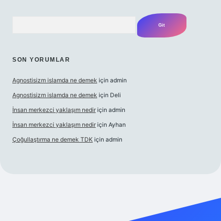
Arama
SON YORUMLAR
Agnostisizm islamda ne demek
için
admin
Agnostisizm islamda ne demek
için
Deli
İnsan merkezci yaklaşım nedir
için
admin
İnsan merkezci yaklaşım nedir
için
Ayhan
Çoğullaştırma ne demek TDK
için
admin
.com/
betexper güncel adres