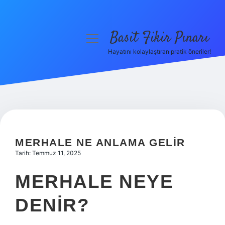
Basit Fikir Pınarı
menüyü
aç
Hayatını kolaylaştıran pratik öneriler!
Anasayfa
Gizlilik Politikası
Yasal Uyarı
Hakkımızda
MERHALE NE ANLAMA GELIR
Tarih: Temmuz 11, 2025
MERHALE NEYE
DENIR?