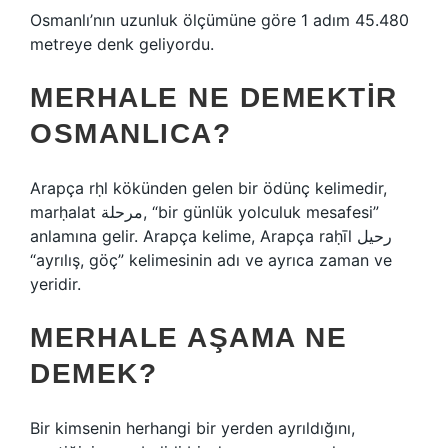
Osmanlı’nın uzunluk ölçümüne göre 1 adım 45.480
metreye denk geliyordu.
MERHALE NE DEMEKTIR
OSMANLICA?
Arapça rḥl kökünden gelen bir ödünç kelimedir,
marḥalat مرحلة, “bir günlük yolculuk mesafesi”
anlamına gelir. Arapça kelime, Arapça raḥīl رحيل
“ayrılış, göç” kelimesinin adı ve ayrıca zaman ve
yeridir.
MERHALE AŞAMA NE
DEMEK?
Bir kimsenin herhangi bir yerden ayrıldığını,