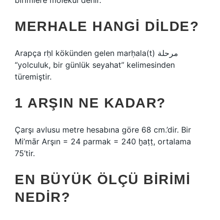
birimlere molekül denir.
MERHALE HANGI DILDE?
Arapça rḥl kökünden gelen marḥala(t) مرحلة
“yolculuk, bir günlük seyahat” kelimesinden
türemiştir.
1 ARŞIN NE KADAR?
Çarşı avlusu metre hesabına göre 68 cm.’dir. Bir
Mi’mār Arşın = 24 parmak = 240 ḫaṭṭ, ortalama
75’tir.
EN BÜYÜK ÖLÇÜ BIRIMI
NEDIR?