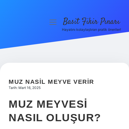
Basit Fikir Pınarı
menüyü
aç
Hayatını kolaylaştıran pratik öneriler!
Anasayfa
Gizlilik Politikası
Yasal Uyarı
Hakkımızda
MUZ NASIL MEYVE VERIR
Tarih: Mart 16, 2025
MUZ MEYVESI
NASIL OLUŞUR?