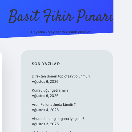
Basit Fikir Pınarı
Hayatını kolaylaştıran pratik öneriler!
elexbet yeni giriş
https://betcii.c
SIDEBAR
SON YAZILAR
Direkten dönen top ofsayt olur mu ?
Ağustos 6, 2026
Kumru uğur getirir mi ?
Ağustos 6, 2026
Aron Feller aslında kimdir ?
Ağustos 4, 2026
Ahududu hangi organa iyi gelir ?
Ağustos 3, 2026