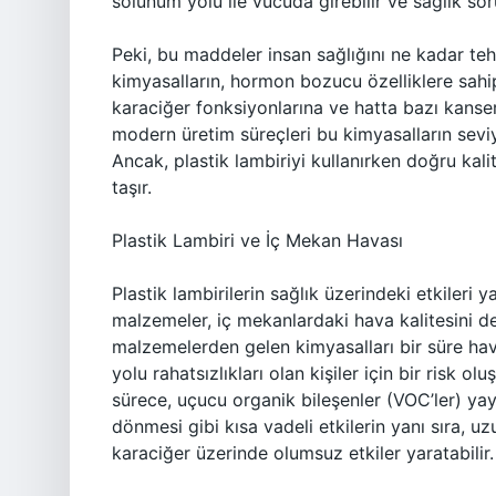
solunum yolu ile vücuda girebilir ve sağlık soru
Peki, bu maddeler insan sağlığını ne kadar tehd
kimyasalların, hormon bozucu özelliklere sahi
karaciğer fonksiyonlarına ve hatta bazı kanser
modern üretim süreçleri bu kimyasalların sevi
Ancak, plastik lambiriyi kullanırken doğru ka
taşır.
Plastik Lambiri ve İç Mekan Havası
Plastik lambirilerin sağlık üzerindeki etkileri ya
malzemeler, iç mekanlardaki hava kalitesini de 
malzemelerden gelen kimyasalları bir süre havay
yolu rahatsızlıkları olan kişiler için bir risk ol
sürece, uçucu organik bileşenler (VOC’ler) yayab
dönmesi gibi kısa vadeli etkilerin yanı sıra, u
karaciğer üzerinde olumsuz etkiler yaratabilir.