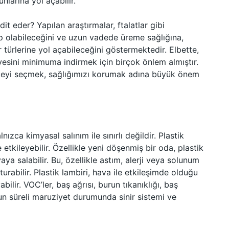
nlarına yol açabilir.
it eder? Yapılan araştırmalar, ftalatlar gibi
p olabileceğini ve uzun vadede üreme sağlığına,
 türlerine yol açabileceğini göstermektedir. Elbette,
yesini minimuma indirmek için birçok önlem almıştır.
liteyi seçmek, sağlığımızı korumak adına büyük önem
lnızca kimyasal salınım ile sınırlı değildir. Plastik
etkileyebilir. Özellikle yeni döşenmiş bir oda, plastik
a salabilir. Bu, özellikle astım, alerji veya solunum
uşturabilir. Plastik lambiri, hava ile etkileşimde olduğu
ilir. VOC’ler, baş ağrısı, burun tıkanıklığı, baş
zun süreli maruziyet durumunda sinir sistemi ve