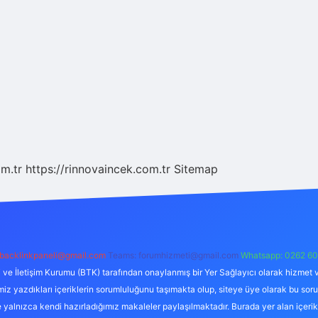
om.tr
https://rinnovaincek.com.tr
Sitemap
backlinkpaneli@gmail.com
Teams:
forumhizmeti@gmail.com
Whatsapp: 0262 60
i ve İletişim Kurumu (BTK) tarafından onaylanmış bir Yer Sağlayıcı olarak hizmet v
azdıkları içeriklerin sorumluluğunu taşımakta olup, siteye üye olarak bu sorumlul
e yalnızca kendi hazırladığımız makaleler paylaşılmaktadır. Burada yer alan içeri