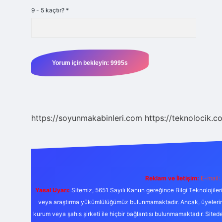
9 - 5 kaçtır?
*
https://soyunmakabinleri.com
https://teknolocik.c
Reklam ve İletişim:
E-mail:
Yasal Uyarı:
Sitemiz, 5651 Sayılı Kanun gereğince Bilgi Teknolojiler
veya araştırma yükümlülüğümüz bulunmamaktadır. Ancak, üyelerimiz y
kurum veya şahıs şirketi ile hiçbir bağlantısı bulunmamaktadır. Sited