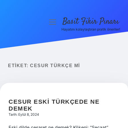
Basit Fikir Pınarı
menüyü
aç
Hayatını kolaylaştıran pratik öneriler!
Anasayfa
Gizlilik Politikası
Yasal Uyarı
ETIKET:
CESUR TÜRKÇE MI
Hakkımızda
CESUR ESKI TÜRKÇEDE NE
DEMEK
Tarih: Eylül 8, 2024
Eski dilde cesaret ne demek? Kökeni: “Şecaat”