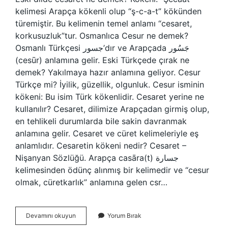
kelimesi Arapça kökenli olup “ş-c-a-t” kökünden
türemiştir. Bu kelimenin temel anlamı “cesaret,
korkusuzluk”tur. Osmanlıca Cesur ne demek?
Osmanlı Türkçesi جسور’dır ve Arapçada جَسُور
(cesūr) anlamına gelir. Eski Türkçede çırak ne
demek? Yakılmaya hazır anlamına geliyor. Cesur
Türkçe mi? İyilik, güzellik, olgunluk. Cesur isminin
kökeni: Bu isim Türk kökenlidir. Cesaret yerine ne
kullanılır? Cesaret, dilimize Arapçadan girmiş olup,
en tehlikeli durumlarda bile sakin davranmak
anlamına gelir. Cesaret ve cüret kelimeleriyle eş
anlamlıdır. Cesaretin kökeni nedir? Cesaret –
Nişanyan Sözlüğü. Arapça casāra(t) جسارة
kelimesinden ödünç alınmış bir kelimedir ve “cesur
olmak, cüretkarlık” anlamına gelen csr…
Cesur
Devamını okuyun
Yorum Bırak
Eski