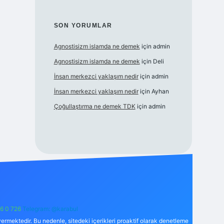
SON YORUMLAR
Agnostisizm islamda ne demek
için
admin
Agnostisizm islamda ne demek
için
Deli
İnsan merkezci yaklaşım nedir
için
admin
İnsan merkezci yaklaşım nedir
için
Ayhan
Çoğullaştırma ne demek TDK
için
admin
6 0 726
Telegram: @karabul
ermektedir. Bu nedenle, sitedeki içerikleri proaktif olarak denetleme