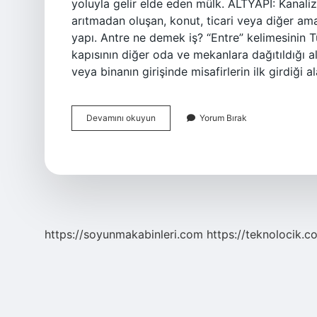
yoluyla gelir elde eden mülk. ALTYAPI: Kanaliz
arıtmadan oluşan, konut, ticari veya diğer ama
yapı. Antre ne demek iş? “Entre” kelimesinin Türk
kapısının diğer oda ve mekanlara dağıtıldığı al
veya binanın girişinde misafirlerin ilk girdiği 
Daire
Devamını okuyun
Yorum Bırak
Antre
Ne
Demek
https://soyunmakabinleri.com
https://teknolocik.c