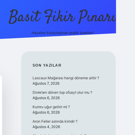
Basit Fikir Pınarı
Hayatını kolaylaştıran pratik öneriler!
elexbet yeni giriş
https://betci
SIDEBAR
SON YAZILAR
Lascaux Mağarası hangi döneme aittir ?
Ağustos 7, 2026
Direkten dönen top ofsayt olur mu ?
Ağustos 6, 2026
Kumru uğur getirir mi ?
Ağustos 6, 2026
Aron Feller aslında kimdir ?
Ağustos 4, 2026