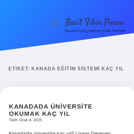
Basit Fikir Pınarı
menüyü
aç
Hayatını kolaylaştıran pratik öneriler!
Anasayfa
Gizlilik Politikası
Yasal Uyarı
ETIKET:
KANADA EĞITIM SISTEMI KAÇ YIL
Hakkımızda
KANADADA ÜNIVERSITE
OKUMAK KAÇ YIL
Tarih: Ocak 4, 2025
Kanada’da üniversite kaç yıl? Lisans Derecesi