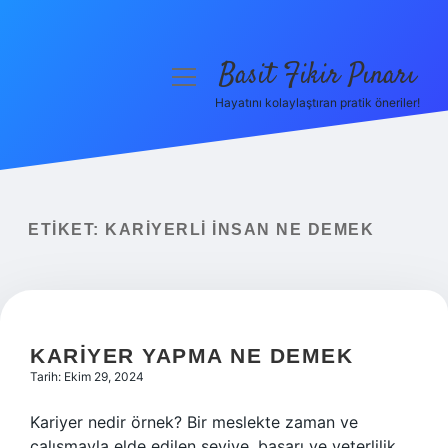
Basit Fikir Pınarı
menüyü
aç
Hayatını kolaylaştıran pratik öneriler!
Anasayfa
Gizlilik Politikası
Yasal Uyarı
ETIKET:
KARIYERLI INSAN NE DEMEK
Hakkımızda
KARIYER YAPMA NE DEMEK
Tarih: Ekim 29, 2024
Kariyer nedir örnek? Bir meslekte zaman ve
çalışmayla elde edilen seviye, başarı ve yeterlilik