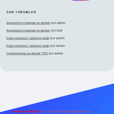
SON YORUMLAR
Agnostisizm islamda ne demek
için
admin
Agnostisizm islamda ne demek
için
Deli
İnsan merkezci yaklaşım nedir
için
admin
İnsan merkezci yaklaşım nedir
için
Ayhan
Çoğullaştırma ne demek TDK
için
admin
om/
betexper güncel adres
Reklam ve İletişim:
E-mail:
backlinkpaneli@gmail.com
Teams: