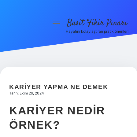
Basit Fikir Pınarı
menüyü
aç
Hayatını kolaylaştıran pratik öneriler!
Anasayfa
Gizlilik Politikası
Yasal Uyarı
Hakkımızda
KARIYER YAPMA NE DEMEK
Tarih: Ekim 29, 2024
KARIYER NEDIR
ÖRNEK?