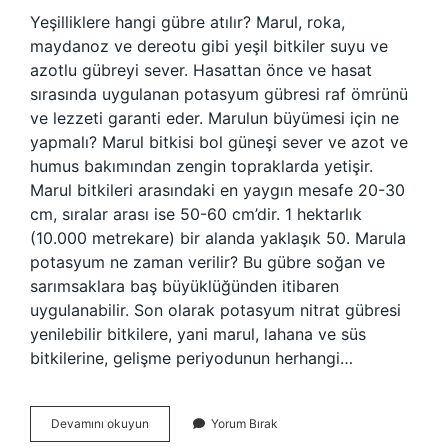
Yeşilliklere hangi gübre atılır? Marul, roka,
maydanoz ve dereotu gibi yeşil bitkiler suyu ve
azotlu gübreyi sever. Hasattan önce ve hasat
sırasında uygulanan potasyum gübresi raf ömrünü
ve lezzeti garanti eder. Marulun büyümesi için ne
yapmalı? Marul bitkisi bol güneşi sever ve azot ve
humus bakımından zengin topraklarda yetişir.
Marul bitkileri arasındaki en yaygın mesafe 20-30
cm, sıralar arası ise 50-60 cm’dir. 1 hektarlık
(10.000 metrekare) bir alanda yaklaşık 50. Marula
potasyum ne zaman verilir? Bu gübre soğan ve
sarımsaklara baş büyüklüğünden itibaren
uygulanabilir. Son olarak potasyum nitrat gübresi
yenilebilir bitkilere, yani marul, lahana ve süs
bitkilerine, gelişme periyodunun herhangi…
Marul
Devamını okuyun
Yorum Bırak
Için