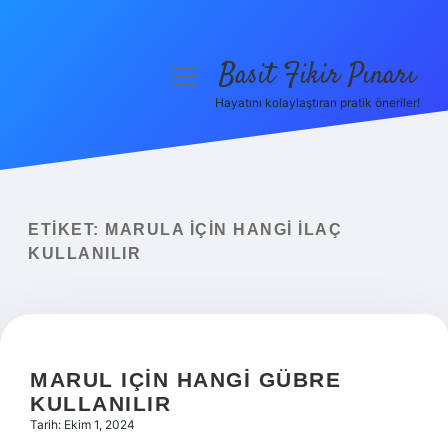
Basit Fikir Pınarı
menüyü
aç
Hayatını kolaylaştıran pratik öneriler!
Anasayfa
Gizlilik Politikası
Yasal Uyarı
ETIKET:
MARULA IÇIN HANGI ILAÇ
KULLANILIR
Hakkımızda
MARUL IÇIN HANGI GÜBRE
KULLANILIR
Tarih: Ekim 1, 2024