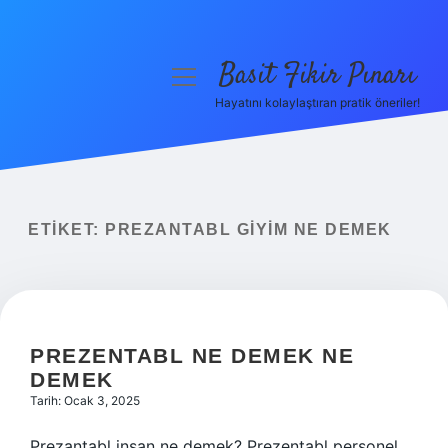
Basit Fikir Pınarı
menüyü
aç
Hayatını kolaylaştıran pratik öneriler!
Anasayfa
Gizlilik Politikası
Yasal Uyarı
ETIKET:
PREZANTABL GIYIM NE DEMEK
Hakkımızda
PREZENTABL NE DEMEK NE
DEMEK
Tarih: Ocak 3, 2025
Prezantabl insan ne demek? Prezentabl personel,