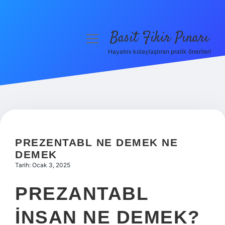
Basit Fikir Pınarı
menüyü
aç
Hayatını kolaylaştıran pratik öneriler!
Anasayfa
Gizlilik Politikası
Yasal Uyarı
Hakkımızda
PREZENTABL NE DEMEK NE
DEMEK
Tarih: Ocak 3, 2025
PREZANTABL
INSAN NE DEMEK?