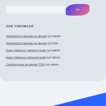
Arama
SON YORUMLAR
Agnostisizm islamda ne demek
için
admin
Agnostisizm islamda ne demek
için
Deli
İnsan merkezci yaklaşım nedir
için
admin
İnsan merkezci yaklaşım nedir
için
Ayhan
Çoğullaştırma ne demek TDK
için
admin
om/
betexper güncel adres