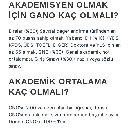
AKADEMISYEN OLMAK
IÇIN GANO KAÇ OLMALI?
Biralar (%30); Sayısal değerlendirme türünden en
az 70 puana sahip olmak. Yabancı Dil (%10): (YDS,
KPDS, ÜDS, TOEFL, DİĞER) Doktora ve YLS için en
az 55 almak. GNO (%30): Genel akademik not
ortalaması. Giriş Sınavı (%30): Yazılı veya sözlü
sınav.
AKADEMIK ORTALAMA
KAÇ OLMALI?
GNO’su 2.00 ve üzeri olan bir öğrenci, dönem
GNO’suna bakılmaksızın o dönemde başarılı sayılır.
Dönem GNO’su 1.99 – 1’dir.