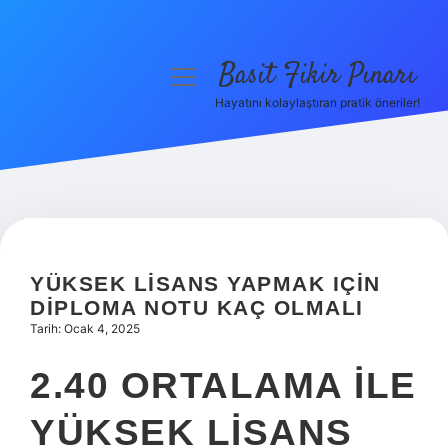
Basit Fikir Pınarı
menüyü
aç
Hayatını kolaylaştıran pratik öneriler!
Anasayfa
Gizlilik Politikası
Yasal Uyarı
Hakkımızda
YÜKSEK LISANS YAPMAK IÇIN
DIPLOMA NOTU KAÇ OLMALI
Tarih: Ocak 4, 2025
2.40 ORTALAMA ILE
YÜKSEK LISANS