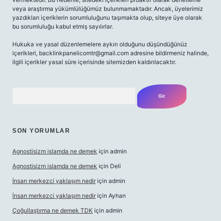
veya araştırma yükümlülüğümüz bulunmamaktadır. Ancak, üyelerimiz
yazdıkları içeriklerin sorumluluğunu taşımakta olup, siteye üye olarak
bu sorumluluğu kabul etmiş sayılırlar.
Hukuka ve yasal düzenlemelere aykırı olduğunu düşündüğünüz
içerikleri,
backlinkpanelicomtr@gmail.com
adresine bildirmeniz halinde,
ilgili içerikler yasal süre içerisinde sitemizden kaldırılacaktır.
Arama
SON YORUMLAR
Agnostisizm islamda ne demek
için
admin
Agnostisizm islamda ne demek
için
Deli
İnsan merkezci yaklaşım nedir
için
admin
İnsan merkezci yaklaşım nedir
için
Ayhan
Çoğullaştırma ne demek TDK
için
admin