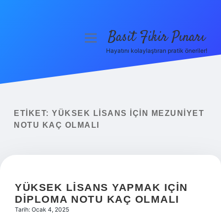
Basit Fikir Pınarı
menüyü
aç
Hayatını kolaylaştıran pratik öneriler!
Anasayfa
Gizlilik Politikası
Yasal Uyarı
ETIKET:
YÜKSEK LISANS IÇIN MEZUNIYET
NOTU KAÇ OLMALI
Hakkımızda
YÜKSEK LISANS YAPMAK IÇIN
DIPLOMA NOTU KAÇ OLMALI
Tarih: Ocak 4, 2025