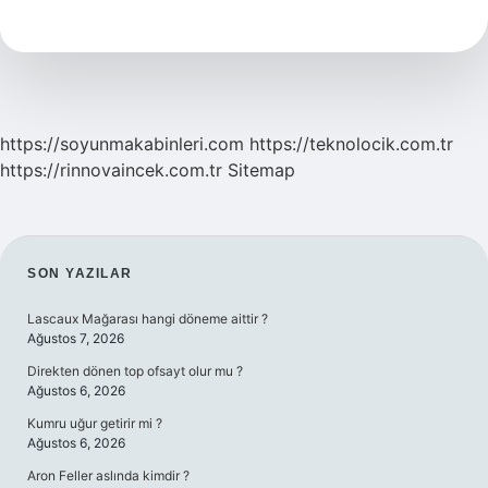
Yapmak
Için
Diploma
Notu
Kaç
Olmalı
https://soyunmakabinleri.com
https://teknolocik.com.tr
https://rinnovaincek.com.tr
Sitemap
SIDEBAR
SON YAZILAR
Lascaux Mağarası hangi döneme aittir ?
Ağustos 7, 2026
Direkten dönen top ofsayt olur mu ?
Ağustos 6, 2026
Kumru uğur getirir mi ?
Ağustos 6, 2026
Aron Feller aslında kimdir ?