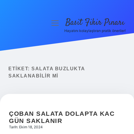
Basit Fikir Pınarı
menüyü
aç
Hayatını kolaylaştıran pratik öneriler!
Anasayfa
Gizlilik Politikası
Yasal Uyarı
ETIKET:
SALATA BUZLUKTA
SAKLANABILIR MI
Hakkımızda
ÇOBAN SALATA DOLAPTA KAC
GÜN SAKLANIR
Tarih: Ekim 18, 2024