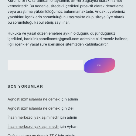
Kurumu (BTK) tarafından onaylanmış bir Yer Sağlayıcı olarak hizmet
vermektedir. Bu nedenle, sitedeki içerikleri proaktif olarak denetleme
veya araştırma yükümlülüğümüz bulunmamaktadır. Ancak, üyelerimiz
yazdıkları içeriklerin sorumluluğunu taşımakta olup, siteye üye olarak
bu sorumluluğu kabul etmiş sayılırlar.
Hukuka ve yasal düzenlemelere aykırı olduğunu düşündüğünüz
içerikleri,
backlinkpanelicomtr@gmail.com
adresine bildirmeniz halinde,
ilgili içerikler yasal süre içerisinde sitemizden kaldırılacaktır.
Arama
SON YORUMLAR
Agnostisizm islamda ne demek
için
admin
Agnostisizm islamda ne demek
için
Deli
İnsan merkezci yaklaşım nedir
için
admin
İnsan merkezci yaklaşım nedir
için
Ayhan
Çoğullaştırma ne demek TDK
için
admin