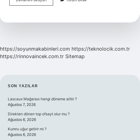
Salata
Dolapta
Kac
Gün
Saklanır
https://soyunmakabinleri.com
https://teknolocik.com.tr
https://rinnovaincek.com.tr
Sitemap
SIDEBAR
SON YAZILAR
Lascaux Mağarası hangi döneme aittir ?
Ağustos 7, 2026
Direkten dönen top ofsayt olur mu ?
Ağustos 6, 2026
Kumru uğur getirir mi ?
Ağustos 6, 2026