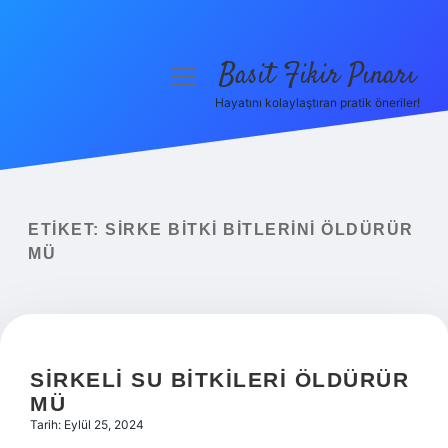
Basit Fikir Pınarı
menüyü
aç
Hayatını kolaylaştıran pratik öneriler!
Anasayfa
Gizlilik Politikası
Yasal Uyarı
ETIKET:
SIRKE BITKI BITLERINI ÖLDÜRÜR
MÜ
Hakkımızda
SIRKELI SU BITKILERI ÖLDÜRÜR
MÜ
Tarih: Eylül 25, 2024