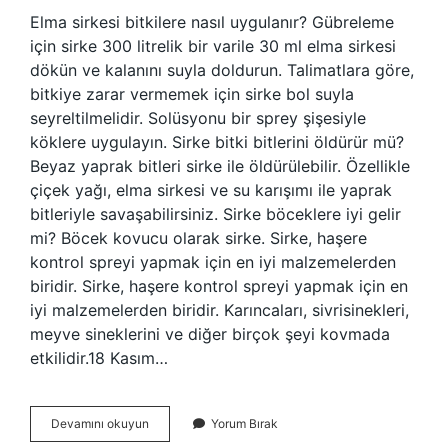
Elma sirkesi bitkilere nasıl uygulanır? Gübreleme
için sirke 300 litrelik bir varile 30 ml elma sirkesi
dökün ve kalanını suyla doldurun. Talimatlara göre,
bitkiye zarar vermemek için sirke bol suyla
seyreltilmelidir. Solüsyonu bir sprey şişesiyle
köklere uygulayın. Sirke bitki bitlerini öldürür mü?
Beyaz yaprak bitleri sirke ile öldürülebilir. Özellikle
çiçek yağı, elma sirkesi ve su karışımı ile yaprak
bitleriyle savaşabilirsiniz. Sirke böceklere iyi gelir
mi? Böcek kovucu olarak sirke. Sirke, haşere
kontrol spreyi yapmak için en iyi malzemelerden
biridir. Sirke, haşere kontrol spreyi yapmak için en
iyi malzemelerden biridir. Karıncaları, sivrisinekleri,
meyve sineklerini ve diğer birçok şeyi kovmada
etkilidir.18 Kasım…
Sirkeli
Devamını okuyun
Yorum Bırak
Su