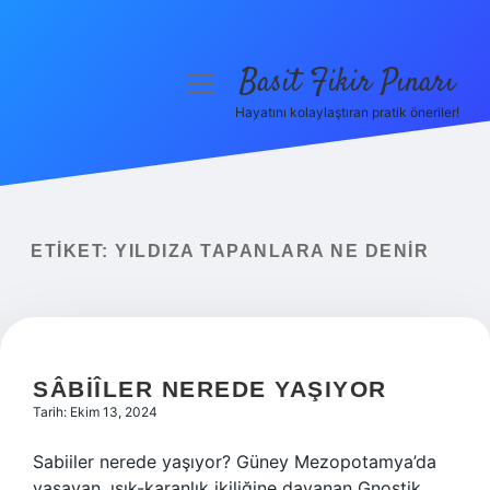
Basit Fikir Pınarı
menüyü
aç
Hayatını kolaylaştıran pratik öneriler!
Anasayfa
Gizlilik Politikası
Yasal Uyarı
ETIKET:
YILDIZA TAPANLARA NE DENIR
Hakkımızda
SÂBIÎLER NEREDE YAŞIYOR
Tarih: Ekim 13, 2024
Sabiiler nerede yaşıyor? Güney Mezopotamya’da
yaşayan, ışık-karanlık ikiliğine dayanan Gnostik