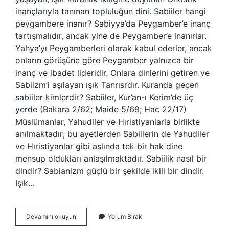
inançlarıyla tanınan topluluğun dini. Sabiiler hangi
peygambere inanır? Sabiyya’da Peygamber’e inanç
tartışmalıdır, ancak yine de Peygamber’e inanırlar.
Yahya’yı Peygamberleri olarak kabul ederler, ancak
onların görüşüne göre Peygamber yalnızca bir
inanç ve ibadet lideridir. Onlara dinlerini getiren ve
Sabiizm’i aşılayan ışık Tanrısı’dır. Kuranda geçen
sabiiler kimlerdir? Sabiiler, Kur’an-ı Kerim’de üç
yerde (Bakara 2/62; Maide 5/69; Hac 22/17)
Müslümanlar, Yahudiler ve Hıristiyanlarla birlikte
anılmaktadır; bu ayetlerden Sabiilerin de Yahudiler
ve Hıristiyanlar gibi aslında tek bir hak dine
mensup oldukları anlaşılmaktadır. Sabiilik nasıl bir
dindir? Sabianizm güçlü bir şekilde ikili bir dindir.
Işık…
Sâbiîler
Devamını okuyun
Yorum Bırak
Nerede