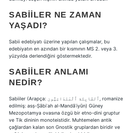
SABIILER NE ZAMAN
YAŞADI?
Sabii edebiyatı üzerine yapılan çalışmalar, bu
edebiyatın en azından bir kısmının MS 2. veya 3.
yüzyılda derlendiğini göstermektedir.
SABIILER ANLAMI
NEDIR?
Sabiiler (Arapça: ٱلصَّابِئَة ٱلْمَنْدَائِيُّون‎, romanize
edilmiş: asṣ-Ṣābiʾah al-Mandāʾiyūn) Güney
Mezopotamya ovasına özgü bir etno-dini gruptur
ve Tik dininin monoteistidir. Muhtemelen antik
çağlardan kalan son Gnostik gruplardan biridir ve