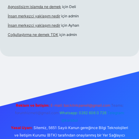
Agnostisizm islamda ne demek
için
Deli
İnsan merkezci yaklaşım nedir
için
admin
İnsan merkezci yaklaşım nedir
için
Ayhan
Çoğullaştırma ne demek TDK
için
admin
om/
betexper güncel adres
Reklam ve İletişim:
E-mail:
backlinkpaneli@gmail.com
Teams:
forumhizmeti@gmail.com
Whatsapp: 0262 606 0 726
Telegram:
@karabul
Yasal Uyarı:
Sitemiz, 5651 Sayılı Kanun gereğince Bilgi Teknolojileri
ve İletişim Kurumu (BTK) tarafından onaylanmış bir Yer Sağlayıcı