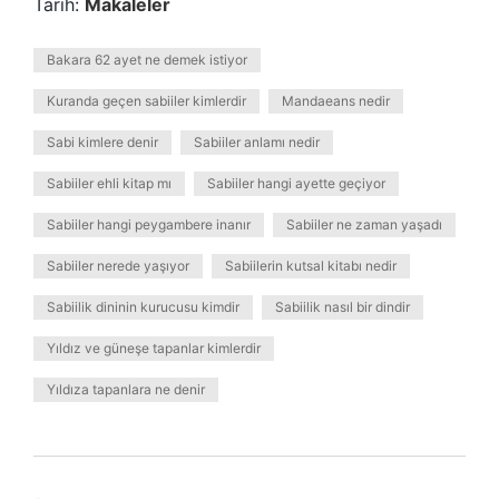
Tarih:
Makaleler
Bakara 62 ayet ne demek istiyor
Kuranda geçen sabiiler kimlerdir
Mandaeans nedir
Sabi kimlere denir
Sabiiler anlamı nedir
Sabiiler ehli kitap mı
Sabiiler hangi ayette geçiyor
Sabiiler hangi peygambere inanır
Sabiiler ne zaman yaşadı
Sabiiler nerede yaşıyor
Sabiilerin kutsal kitabı nedir
Sabiilik dininin kurucusu kimdir
Sabiilik nasıl bir dindir
Yıldız ve güneşe tapanlar kimlerdir
Yıldıza tapanlara ne denir