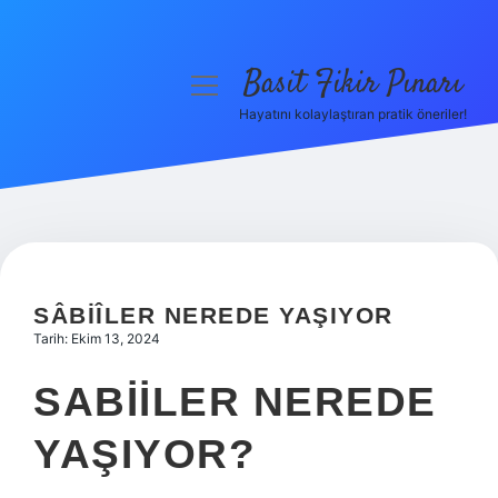
Basit Fikir Pınarı
menüyü
aç
Hayatını kolaylaştıran pratik öneriler!
Anasayfa
Gizlilik Politikası
Yasal Uyarı
Hakkımızda
SÂBIÎLER NEREDE YAŞIYOR
Tarih: Ekim 13, 2024
SABIILER NEREDE
YAŞIYOR?