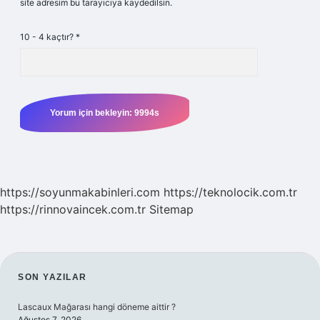
site adresim bu tarayıcıya kaydedilsin.
10 - 4 kaçtır?
*
https://soyunmakabinleri.com
https://teknolocik.com.tr
https://rinnovaincek.com.tr
Sitemap
SIDEBAR
SON YAZILAR
Lascaux Mağarası hangi döneme aittir ?
Ağustos 7, 2026