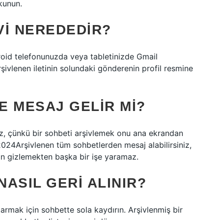
kunun.
VI NEREDEDIR?
droid telefonunuzda veya tabletinizde Gmail
şivlenen iletinin solundaki gönderenin profil resmine
E MESAJ GELIR MI?
iz, çünkü bir sohbeti arşivlemek onu ana ekrandan
024Arşivlenen tüm sohbetlerden mesaj alabilirsiniz,
n gizlemekten başka bir işe yaramaz.
ASIL GERI ALINIR?
armak için sohbette sola kaydırın. Arşivlenmiş bir