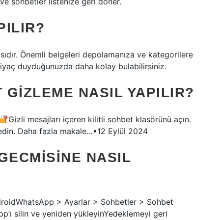
 ve sohbetler listenize geri döner.
ILIR?
asıdır. Önemli belgeleri depolamanıza ve kategorilere
tiyaç duyduğunuzda daha kolay bulabilirsiniz.
GIZLEME NASIL YAPILIR?
Gizli mesajları içeren kilitli sohbet klasörünü açın.
m edin. Daha fazla makale…•12 Eylül 2024
ECMISINE NASIL
ndroidWhatsApp > Ayarlar > Sohbetler > Sohbet
’ı silin ve yeniden yükleyinYedeklemeyi geri