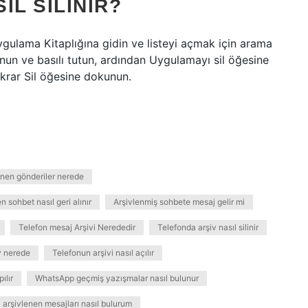
IL SILINIR?
gulama Kitaplığına gidin ve listeyi açmak için arama
n ve basılı tutun, ardından Uygulamayı sil öğesine
krar Sil öğesine dokunun.
enen gönderiler nerede
n sohbet nasıl geri alınır
Arşivlenmiş sohbete mesaj gelir mi
Telefon mesaj Arşivi Nerededir
Telefonda arşiv nasıl silinir
v nerede
Telefonun arşivi nasıl açılır
ılır
WhatsApp geçmiş yazışmalar nasıl bulunur
arşivlenen mesajları nasıl bulurum