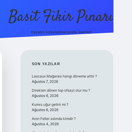
Basit Fikir Pınarı
Hayatını kolaylaştıran pratik öneriler!
elexbet yeni giriş
https://betcii.com
SIDEBAR
SON YAZILAR
Lascaux Mağarası hangi döneme aittir ?
Ağustos 7, 2026
Direkten dönen top ofsayt olur mu ?
Ağustos 6, 2026
Kumru uğur getirir mi ?
Ağustos 6, 2026
Aron Feller aslında kimdir ?
Ağustos 4, 2026