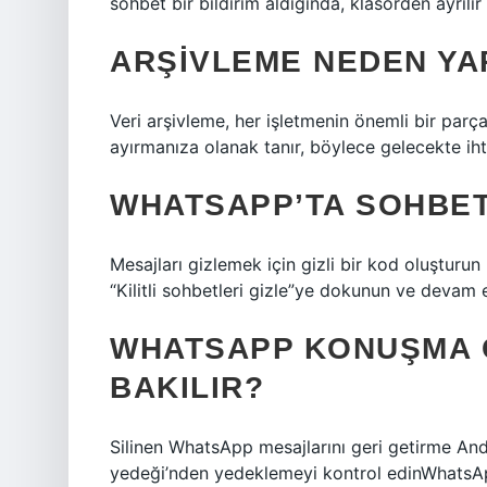
sohbet bir bildirim aldığında, klasörden ayrılır
ARŞIVLEME NEDEN YAP
Veri arşivleme, her işletmenin önemli bir parç
ayırmanıza olanak tanır, böylece gelecekte ih
WHATSAPP’TA SOHBET 
Mesajları gizlemek için gizli bir kod oluşturun
“Kilitli sohbetleri gizle”ye dokunun ve deva
WHATSAPP KONUŞMA G
BAKILIR?
Silinen WhatsApp mesajlarını geri getirme A
yedeği’nden yedeklemeyi kontrol edinWhatsApp