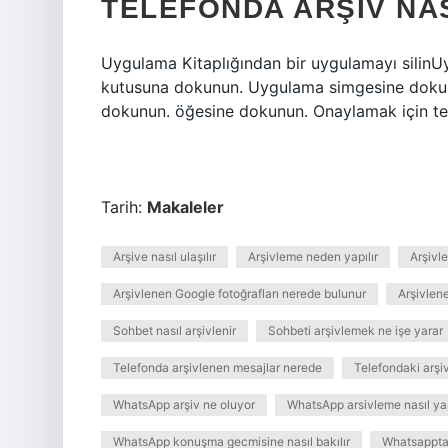
TELEFONDA ARŞIV NAS
Uygulama Kitaplığından bir uygulamayı silinUy
kutusuna dokunun. Uygulama simgesine dokunu
dokunun. öğesine dokunun. Onaylamak için te
Tarih:
Makaleler
Arşive nasıl ulaşılır
Arşivleme neden yapılır
Arşivl
Arşivlenen Google fotoğrafları nerede bulunur
Arşivlene
Sohbet nasıl arşivlenir
Sohbeti arşivlemek ne işe yarar
Telefonda arşivlenen mesajlar nerede
Telefondaki arşi
WhatsApp arşiv ne oluyor
WhatsApp arsivleme nasıl yap
WhatsApp konuşma gecmisine nasıl bakılır
Whatsappta 