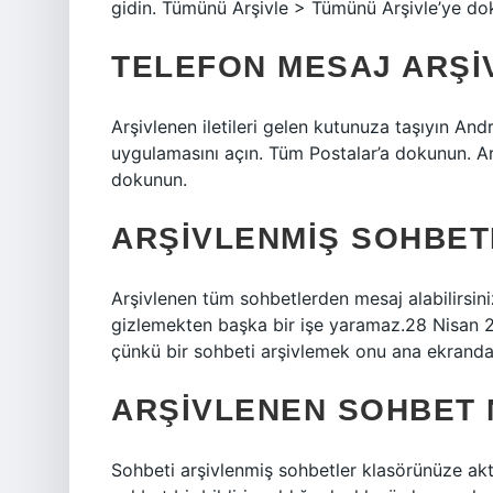
gidin. Tümünü Arşivle > Tümünü Arşivle’ye do
TELEFON MESAJ ARŞI
Arşivlenen iletileri gelen kutunuza taşıyın An
uygulamasını açın. Tüm Postalar’a dokunun. Ar
dokunun.
ARŞIVLENMIŞ SOHBET
Arşivlenen tüm sohbetlerden mesaj alabilirsin
gizlemekten başka bir işe yaramaz.28 Nisan 2
çünkü bir sohbeti arşivlemek onu ana ekranda
ARŞIVLENEN SOHBET N
Sohbeti arşivlenmiş sohbetler klasörünüze akt