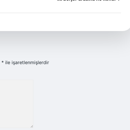
r
*
ile işaretlenmişlerdir