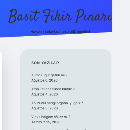
Basit Fikir Pınarı
Hayatını kolaylaştıran pratik öneriler!
elexbet yeni giriş
https://betcii.co
SIDEBAR
SON YAZILAR
Kumru uğur getirir mi ?
Ağustos 6, 2026
Aron Feller aslında kimdir ?
Ağustos 4, 2026
Ahududu hangi organa iyi gelir ?
Ağustos 3, 2026
Vicks balgam söker mi ?
Temmuz 29, 2026