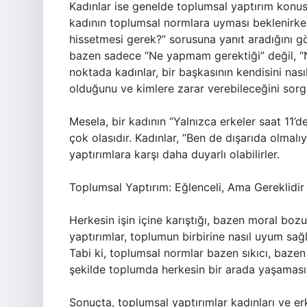
Kadınlar ise genelde toplumsal yaptırım konusun
kadının toplumsal normlara uyması beklenirken
hissetmesi gerek?” sorusuna yanıt aradığını gö
bazen sadece “Ne yapmam gerektiği” değil, “
noktada kadınlar, bir başkasının kendisini nası
olduğunu ve kimlere zarar verebileceğini sorgu
Mesela, bir kadının “Yalnızca erkeler saat 11’d
çok olasıdır. Kadınlar, “Ben de dışarıda olma
yaptırımlara karşı daha duyarlı olabilirler.
Toplumsal Yaptırım: Eğlenceli, Ama Gereklidir
Herkesin işin içine karıştığı, bazen moral bo
yaptırımlar, toplumun birbirine nasıl uyum sağ
Tabi ki, toplumsal normlar bazen sıkıcı, baze
şekilde toplumda herkesin bir arada yaşamasın
Sonuçta, toplumsal yaptırımlar kadınları ve erk