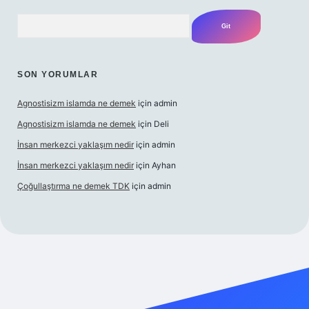
Arama
SON YORUMLAR
Agnostisizm islamda ne demek
için
admin
Agnostisizm islamda ne demek
için
Deli
İnsan merkezci yaklaşım nedir
için
admin
İnsan merkezci yaklaşım nedir
için
Ayhan
Çoğullaştırma ne demek TDK
için
admin
 yeni giriş
https://betcii.com/
betexper güncel adres