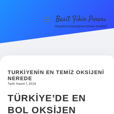
Basit Fikir Pınarı
menüyü
aç
Hayatını kolaylaştıran pratik öneriler!
Anasayfa
Gizlilik Politikası
Yasal Uyarı
Hakkımızda
TURKIYENIN EN TEMIZ OKSIJENI
NEREDE
Tarih: Kasım 1, 2024
TÜRKIYE’DE EN
BOL OKSIJEN