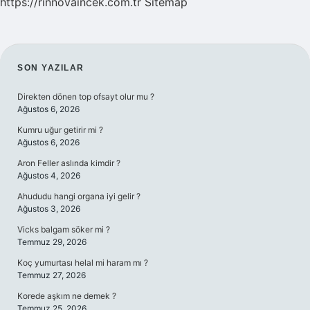
https://rinnovaincek.com.tr
Sitemap
SIDEBAR
SON YAZILAR
Direkten dönen top ofsayt olur mu ?
Ağustos 6, 2026
Kumru uğur getirir mi ?
Ağustos 6, 2026
Aron Feller aslında kimdir ?
Ağustos 4, 2026
Ahududu hangi organa iyi gelir ?
Ağustos 3, 2026
Vicks balgam söker mi ?
Temmuz 29, 2026
Koç yumurtası helal mi haram mı ?
Temmuz 27, 2026
Korede aşkım ne demek ?
Temmuz 25, 2026