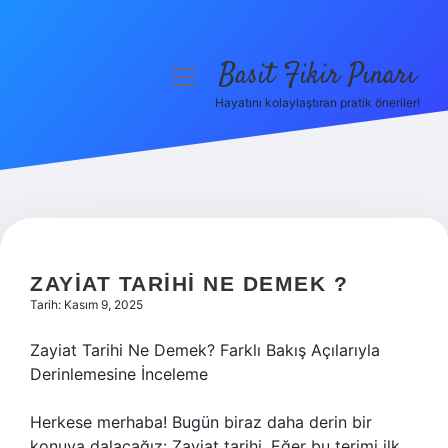
Basit Fikir Pınarı
menüyü
aç
Hayatını kolaylaştıran pratik öneriler!
Anasayfa
Gizlilik Politikası
Yasal Uyarı
Hakkımızda
ZAYIAT TARIHI NE DEMEK ?
Tarih: Kasım 9, 2025
Zayiat Tarihi Ne Demek? Farklı Bakış Açılarıyla
Derinlemesine İnceleme
Herkese merhaba! Bugün biraz daha derin bir
konuya dalacağız: Zayiat tarihi. Eğer bu terimi ilk