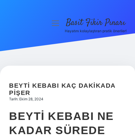
Basit Fikir Pınarı
menüyü
aç
Hayatını kolaylaştıran pratik öneriler!
Anasayfa
Gizlilik Politikası
Yasal Uyarı
Hakkımızda
BEYTI KEBABI KAÇ DAKIKADA
PIŞER
Tarih: Ekim 28, 2024
BEYTI KEBABI NE
KADAR SÜREDE