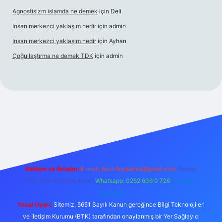
Agnostisizm islamda ne demek
için
Deli
İnsan merkezci yaklaşım nedir
için
admin
İnsan merkezci yaklaşım nedir
için
Ayhan
Çoğullaştırma ne demek TDK
için
admin
om/
betexper güncel adres
Reklam ve İletişim:
E-mail:
backlinkpaneli@gmail.com
Teams:
forumhizmeti@gmail.com
Whatsapp: 0262 606 0 726
Telegram:
@karabul
Yasal Uyarı:
Sitemiz, 5651 Sayılı Kanun gereğince Bilgi Teknolojileri
ve İletişim Kurumu (BTK) tarafından onaylanmış bir Yer Sağlayıcı