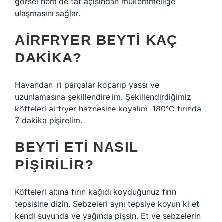
görsel hem de tat açısından mükemmelliğe
ulaşmasını sağlar.
AIRFRYER BEYTI KAÇ
DAKIKA?
Havandan iri parçalar koparıp yassı ve
uzunlamasına şekillendirelim. Şekillendirdiğimiz
köfteleri airfryer haznesine koyalım. 180°C fırında
7 dakika pişirelim.
BEYTI ETI NASIL
PIŞIRILIR?
Köfteleri altına fırın kağıdı koyduğunuz fırın
tepsisine dizin. Sebzeleri aynı tepsiye koyun ki et
kendi suyunda ve yağında pişsin. Et ve sebzelerin