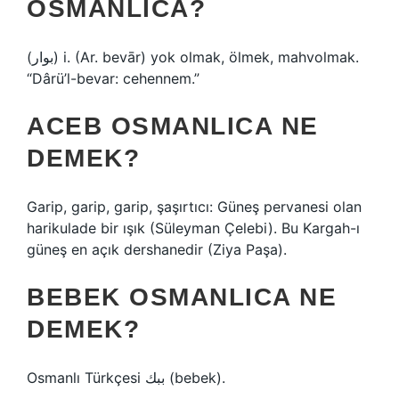
OSMANLICA?
(ﺑﻮﺍﺭ) i. (Ar. bevār) yok olmak, ölmek, mahvolmak.
“Dârü’l-bevar: cehennem.”
ACEB OSMANLICA NE
DEMEK?
Garip, garip, garip, şaşırtıcı: Güneş pervanesi olan
harikulade bir ışık (Süleyman Çelebi). Bu Kargah-ı
güneş en açık dershanedir (Ziya Paşa).
BEBEK OSMANLICA NE
DEMEK?
Osmanlı Türkçesi ببك‎ (bebek).