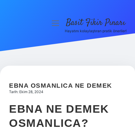
Basit Fikir Pınarı
menüyü
aç
Hayatını kolaylaştıran pratik öneriler!
Anasayfa
Gizlilik Politikası
Yasal Uyarı
Hakkımızda
EBNA OSMANLICA NE DEMEK
Tarih: Ekim 28, 2024
EBNA NE DEMEK
OSMANLICA?