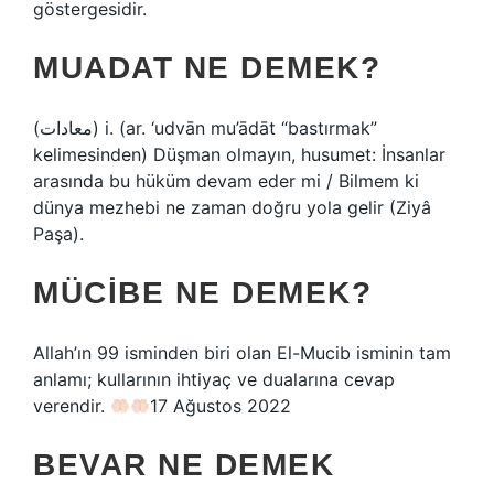
göstergesidir.
MUADAT NE DEMEK?
(ﻣﻌﺎﺩﺍﺕ) i. (ar. ‘udvān mu’ādāt “bastırmak”
kelimesinden) Düşman olmayın, husumet: İnsanlar
arasında bu hüküm devam eder mi / Bilmem ki
dünya mezhebi ne zaman doğru yola gelir (Ziyâ
Paşa).
MÜCIBE NE DEMEK?
Allah’ın 99 isminden biri olan El-Mucib isminin tam
anlamı; kullarının ihtiyaç ve dualarına cevap
verendir.
17 Ağustos 2022
BEVAR NE DEMEK