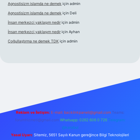
Agnostisizm islamda ne demek
için
admin
Agnostisizm islamda ne demek
için
Deli
İnsan merkezci yaklaşım nedir
için
admin
İnsan merkezci yaklaşım nedir
için
Ayhan
Çoğullaştırma ne demek TDK
için
admin
i.com/
betexper güncel adres
Reklam ve İletişim:
E-mail:
backlinkpaneli@gmail.com
Teams:
forumhizmeti@gmail.com
Whatsapp: 0262 606 0 726
Telegram:
@karabul
Yasal Uyarı:
Sitemiz, 5651 Sayılı Kanun gereğince Bilgi Teknolojileri