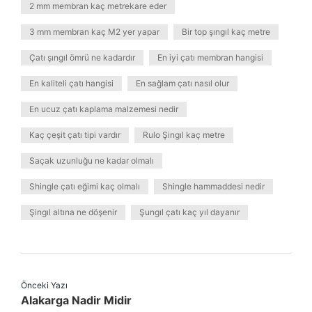
2 mm membran kaç metrekare eder
3 mm membran kaç M2 yer yapar
Bir top şıngıl kaç metre
Çatı şıngıl ömrü ne kadardır
En iyi çatı membran hangisi
En kaliteli çatı hangisi
En sağlam çatı nasıl olur
En ucuz çatı kaplama malzemesi nedir
Kaç çeşit çatı tipi vardır
Rulo Şingıl kaç metre
Saçak uzunluğu ne kadar olmalı
Shingle çatı eğimi kaç olmalı
Shingle hammaddesi nedir
Şingıl altına ne döşenir
Şungıl çatı kaç yıl dayanır
Önceki Yazı
Alakarga Nadir Midir