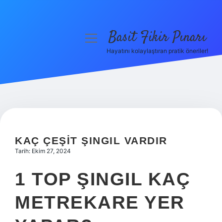
Basit Fikir Pınarı
menüyü
aç
Hayatını kolaylaştıran pratik öneriler!
Anasayfa
Gizlilik Politikası
Yasal Uyarı
Hakkımızda
KAÇ ÇEŞIT ŞINGIL VARDIR
Tarih: Ekim 27, 2024
1 TOP ŞINGIL KAÇ
METREKARE YER