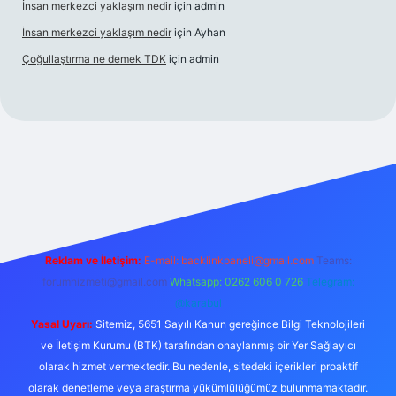
İnsan merkezci yaklaşım nedir
için
admin
İnsan merkezci yaklaşım nedir
için
Ayhan
Çoğullaştırma ne demek TDK
için
admin
om/
betexper güncel adres
Reklam ve İletişim:
E-mail:
backlinkpaneli@gmail.com
Teams:
forumhizmeti@gmail.com
Whatsapp: 0262 606 0 726
Telegram:
@karabul
Yasal Uyarı:
Sitemiz, 5651 Sayılı Kanun gereğince Bilgi Teknolojileri
ve İletişim Kurumu (BTK) tarafından onaylanmış bir Yer Sağlayıcı
olarak hizmet vermektedir. Bu nedenle, sitedeki içerikleri proaktif
olarak denetleme veya araştırma yükümlülüğümüz bulunmamaktadır.